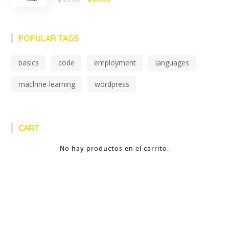
en
5.00
de 5
price
price
was:
is:
POPULAR TAGS
$19.99.
$15.99.
basics
code
employment
languages
machine-learning
wordpress
CART
No hay productos en el carrito.