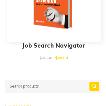
Job Search Navigator
Original
Current
$
70.00
$
49.00
price
price
was:
is:
$70.00.
$49.00.
Search
for: