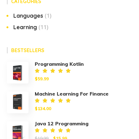
CATEGORIES
(1)
Languages
(11)
Learning
BESTSELLERS
Programming Kotlin
Valorado
$
59.99
en
5.00
de 5
Machine Learning For Finance
Valorado
$
134.00
en
5.00
de 5
Java 12 Programming
Original
Current
Valorado
$
19.99
$
15.99