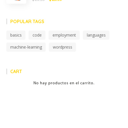
en
5.00
de 5
price
price
was:
is:
POPULAR TAGS
$19.99.
$15.99.
basics
code
employment
languages
machine-learning
wordpress
CART
No hay productos en el carrito.