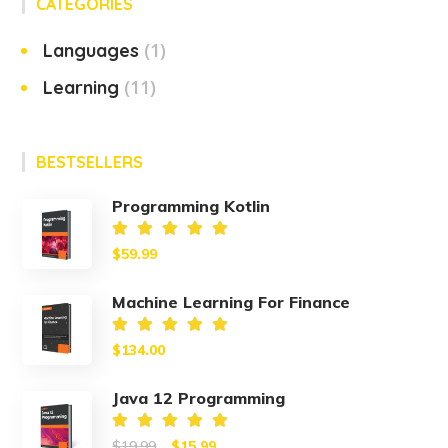
CATEGORIES
(1)
Languages
(11)
Learning
BESTSELLERS
Programming Kotlin
Valorado
$
59.99
en
5.00
de 5
Machine Learning For Finance
Valorado
$
134.00
en
5.00
de 5
Java 12 Programming
Original
Current
Valorado
$
19.99
$
15.99