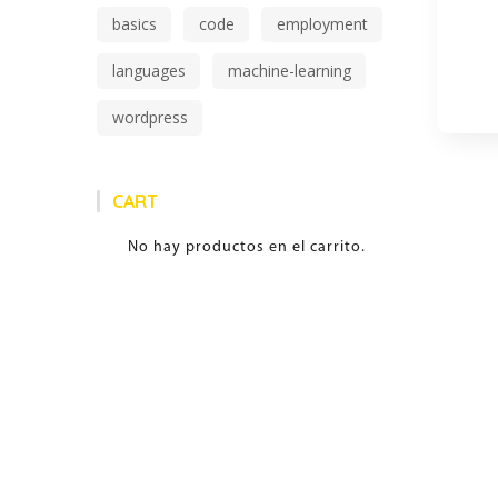
$19.99.
$15.99.
basics
code
employment
languages
machine-learning
wordpress
CART
No hay productos en el carrito.