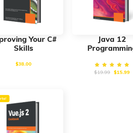
proving Your C#
Java 12
Skills
Programmin
$
38.00
Valorado
Original
C
$
19.99
$
15.99
en
5.00
price
p
de 5
was:
is
$19.99.
$
rta!