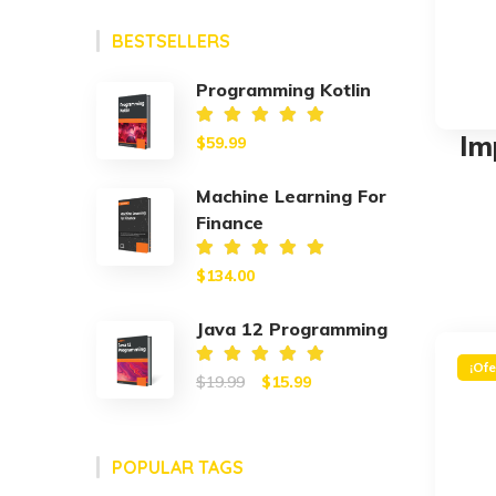
BESTSELLERS
Programming Kotlin
Im
Valorado
$
59.99
en
5.00
de 5
Machine Learning For
Finance
Valorado
$
134.00
en
5.00
de 5
Java 12 Programming
¡Ofe
Original
Current
Valorado
$
19.99
$
15.99
en
5.00
de 5
price
price
was:
is:
POPULAR TAGS