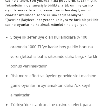
casino siteleri, son yıllarda hızla popülerlik kazanmıştır.
Teknolojinin gelişmesiyle birlikte, artık on line casino
oyunlarına sadece bilgisayar üzerinden değil, mobil
cihazlar üzerinden sobre erişim sağlanabiliyor.”
“[newline]Böylece, her yerden kolayca ve hızlı bir şekilde
casino oyunlarına katılmak mümkün hale geliyor.
Siteye ilk sefer üye olan kullanıcılara % 100
oranında 1000 TL’ye kadar hoş geldin bonusu
veren Jetbahis bahis sitesinde daha birçok farklı
bonus verilmektedir.
Risk more effective üyeler genelde slot machine
game oyunlarını oynamaktan daha ?ok keyif
almaktadır.
Türkiye’deki canlı on line casino siteleri, para