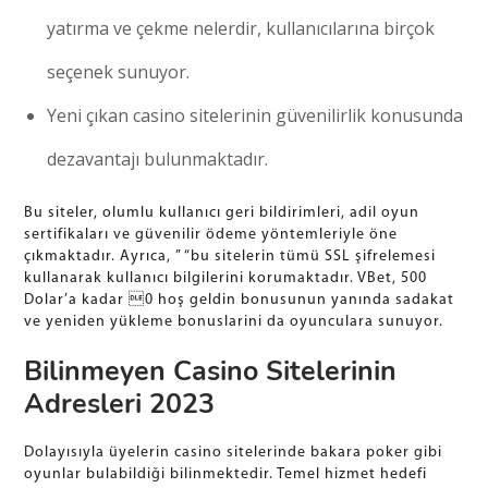
yatırma ve çekme nelerdir, kullanıcılarına birçok
seçenek sunuyor.
Yeni çıkan casino sitelerinin güvenilirlik konusunda
dezavantajı bulunmaktadır.
Bu siteler, olumlu kullanıcı geri bildirimleri, adil oyun
sertifikaları ve güvenilir ödeme yöntemleriyle öne
çıkmaktadır. Ayrıca, ” “bu sitelerin tümü SSL şifrelemesi
kullanarak kullanıcı bilgilerini korumaktadır. VBet, 500
Dolar’a kadar 0 hoş geldin bonusunun yanında sadakat
ve yeniden yükleme bonuslarini da oyunculara sunuyor.
Bilinmeyen Casino Sitelerinin
Adresleri 2023
Dolayısıyla üyelerin casino sitelerinde bakara poker gibi
oyunlar bulabildiği bilinmektedir. Temel hizmet hedefi