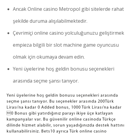
Ancak Online casino Metropol gibi sitelerde rahat
şekilde duruma alışılabilmektedir.
Çevrimiçi online casino yolculuğunuzu geliştirmek
empieza bilgili bir slot machine game oyuncusu
olmak için okumaya devam edin.
Yeni üyelerine hoş geldin bonusu seçenekleri
arasında seçme şansı tanıyor.
Yeni üyelerine hoş geldin bonusu seçenekleri arasında
seçme şansı tanıyor. Bu seçenekler arasında 200Türk
Lirası’na kadar 0 Added bonus, 1000 Türk Lirası’na kadar
0 Bonus gibi yatırdığınız parayı ikiye üçe katlayan
kampanyalar var. Bu güvenilir online casinoda Türkçe
dilinde hizmet alabilir, sorun yaşadığınızda destek hattını
kullanabilirsiniz. Bets10 ayrıca Türk online casino