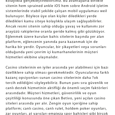
kolaylıkla gerçekleştirebilirsiniz. Bu avantajlarla birlikte
sitenin hem sprained ankle iOS hem sobre Android işletim
sistemlerinde stabil şekilde çalışan mobil uygulaması weil
bulunuyor. Böylece üye olan kişiler diledikleri yerde
diledikleri kamu siteye kolaylıkla ulaşım sağlayabilirler.
Ancak resmi sitenin sahip olduğu yavaş ve kullanımı zor
arayüzü rakiplerine oranla geride kalmış gibi gözüküyor.
Eğlenmek üzere kurulan bahis sitelerin başında yer alan
platform, eğlencenin yanında para kazanmak için de
harika bir yerdir. Oyuncular, bir şikayetleri veya sorunları
olduğunda yeni çevrim içi kumarhanelerinin müşteri
hizmetleri ekibine ulaşmalıdır.
Casino sitelerinin en iyiler arasında yer alabilmesi için bazı
özelliklere sahip olması gerekmektedir. Oyuncularına farklı
kazanç opsiyonları sunan casino sitelerinin daha ?ok
tercih edildiğini söyleyebiliriz. Bunun yanı sıra güvenlik ve
canlı destek hizmetinin aktifliği de önemli seçim faktörleri
arasındadır. Müşteri hizmetleri, güvenirlilik ve oyun
çeşitliliği konusunda öne çıkan Betivo, yeni açılan casino
siteleri arasında yer alır. Zengin oyun içeriğine sahip
platform; canlı casino, canlı rulet, holdem poker oyunları,
zar oyunları, at yarışları empieza spor bahisleri gibi birçok