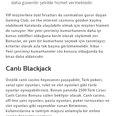
daha güvenilir şekilde hizmet vermektedir.
VIP müşterilere özel fırsatları da sunmaktan gurur duyan
Gaming Club, on the internet casinosu gözden kaçmış
olabilecek hatalarda ulaşılabilir olmak için müşteri hizmeti
de sunuyor. Her yeni çevrimiçi kumarhanenin daha iyi
bonus teklifleri olduğunu kesin olarak söylemek zor.
Bonuslar, en yeni bir kumarhane seçmek için tanımlayıcı
kriterler olarak asla tek başına görülmemelidir. İtibar –
Yeni çevrimiçi kumarhaneler söz konusu olduğunda bu
biraz daha aldatıcıdır.
Canlı Blackjack
Üstelik canlı casino heyecanını yaşayabilir, Türk pokeri,
sanal spor oyunlari, rulet ve slot oyunlari gibi türlü
oyunlar oynayabilirsiniz. Bunun yanında 2500 Türk Lirası
Canlı Casino Bonusu sizleri bekliyor olacak. Canlı casino,
off-line şans oyunları, pasta oyunları, poker turnuvaları ve
slot oyunları gibi seçenekler sunan Betwinner,
kullanıcılarına w tamtym miejscu anlamıyla bir online