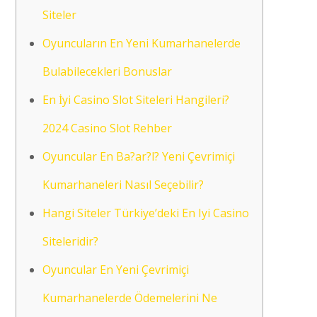
Siteler
Oyuncuların En Yeni Kumarhanelerde
Bulabilecekleri Bonuslar
En İyi Casino Slot Siteleri Hangileri?
2024 Casino Slot Rehber
Oyuncular En Ba?ar?l? Yeni Çevrimiçi
Kumarhaneleri Nasıl Seçebilir?
Hangi Siteler Türkiye’deki En Iyi Casino
Siteleridir?
Oyuncular En Yeni Çevrimiçi
Kumarhanelerde Ödemelerini Ne