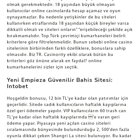
olmak gerekmektedir. 18 yaşından büyük olmayan
kullanıcılar online casinolarda hesap açamaz ve oyun
oynayamazlar. Bu nedenle yetişkinler de bu siteleri
kullanırken etraflarında 18 yaşından küçük bireyler varsa
dikkatli olmalı ve siteleri onların” “erişebileceği şekilde açık
bırakmamalıdır. Top Türk çevrimiçi kumarhaneleri belirli
kriterlere göre filtrelenmelidir. Bunun sebebi online casino
sitelerinin birbirinden farklı özelliklere, bonuslara sahip
olmasıdır. Biz TR. Casinority ekibi olarak bütün bu
kriterleri göz önüne alarak en faydal? online
kumarhanelerini sizler için seçtik.
Yeni Empieza Güvenilir Bahis Sitesi:
Intobet
Hoşgeldin bonusu, 12 bin TL’ye kadar olan yatırımlar için
geçerlidir. Sitede sadık kullanıcıların haftalık kayıplarına
özel geri ödemeler yapılır. VIP kullanıcıların 60 trash can
TL’ye kadar olan haftalık kayıplarında ’e varan geri
ödeme yapar. Piyasaya yeni açılan casino siteleri
sıralamasında bünyesinde bulundurduğu 2, 500’den fazla
oyunla dikkat çeken Shangri La sitesi bulunuyor. Bu kadar