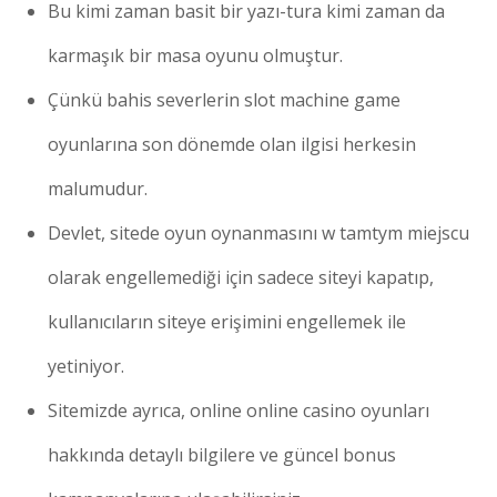
Bu kimi zaman basit bir yazı-tura kimi zaman da
karmaşık bir masa oyunu olmuştur.
Çünkü bahis severlerin slot machine game
oyunlarına son dönemde olan ilgisi herkesin
malumudur.
Devlet, sitede oyun oynanmasını w tamtym miejscu
olarak engellemediği için sadece siteyi kapatıp,
kullanıcıların siteye erişimini engellemek ile
yetiniyor.
Sitemizde ayrıca, online online casino oyunları
hakkında detaylı bilgilere ve güncel bonus