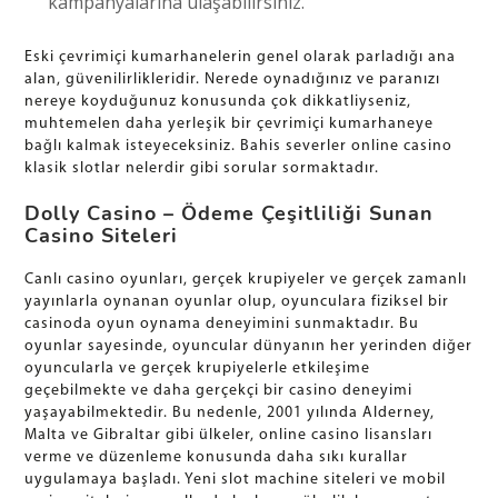
kampanyalarına ulaşabilirsiniz.
Eski çevrimiçi kumarhanelerin genel olarak parladığı ana
alan, güvenilirlikleridir. Nerede oynadığınız ve paranızı
nereye koyduğunuz konusunda çok dikkatliyseniz,
muhtemelen daha yerleşik bir çevrimiçi kumarhaneye
bağlı kalmak isteyeceksiniz. Bahis severler online casino
klasik slotlar nelerdir gibi sorular sormaktadır.
Dolly Casino – Ödeme Çeşitliliği Sunan
Casino Siteleri
Canlı casino oyunları, gerçek krupiyeler ve gerçek zamanlı
yayınlarla oynanan oyunlar olup, oyunculara fiziksel bir
casinoda oyun oynama deneyimini sunmaktadır. Bu
oyunlar sayesinde, oyuncular dünyanın her yerinden diğer
oyuncularla ve gerçek krupiyelerle etkileşime
geçebilmekte ve daha gerçekçi bir casino deneyimi
yaşayabilmektedir. Bu nedenle, 2001 yılında Alderney,
Malta ve Gibraltar gibi ülkeler, online casino lisansları
verme ve düzenleme konusunda daha sıkı kurallar
uygulamaya başladı. Yeni slot machine siteleri ve mobil