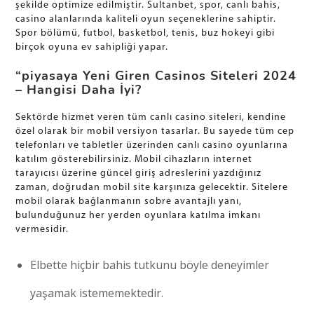
şekilde optimize edilmiştir. Sultanbet, spor, canlı bahis,
casino alanlarında kaliteli oyun seçeneklerine sahiptir.
Spor bölümü, futbol, basketbol, tenis, buz hokeyi gibi
birçok oyuna ev sahipliği yapar.
“piyasaya Yeni Giren Casinos Siteleri 2024
– Hangisi Daha İyi?
Sektörde hizmet veren tüm canlı casino siteleri, kendine
özel olarak bir mobil versiyon tasarlar. Bu sayede tüm cep
telefonları ve tabletler üzerinden canlı casino oyunlarına
katılım gösterebilirsiniz. Mobil cihazların internet
tarayıcısı üzerine güncel giriş adreslerini yazdığınız
zaman, doğrudan mobil site karşınıza gelecektir. Sitelere
mobil olarak bağlanmanın sobre avantajlı yanı,
bulunduğunuz her yerden oyunlara katılma imkanı
vermesidir.
Elbette hiçbir bahis tutkunu böyle deneyimler
yaşamak istememektedir.