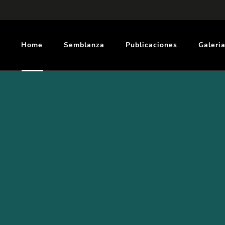
Home
Semblanza
Publicaciones
Galeri