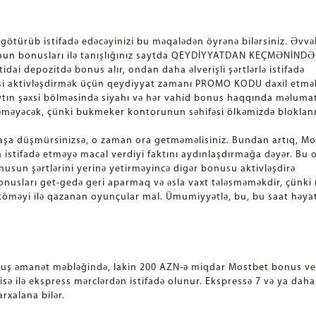
götürüb istifadə edəcəyinizi bu məqalədən öyrənə bilərsiniz. Əvvə
unun bonusları ilə tanışlığınız saytda QEYDİYYATDAN KEÇMƏNİND
dai depozitdə bonus alır, ondan daha əlverişli şərtlərlə istifadə
işi aktivləşdirmək üçün qeydiyyat zamanı PROMO KODU daxil etməli
aytın şəxsi bölməsində siyahı və hər vahid bonus haqqında məluma
şləməyəcək, çünki bukmeker kontorunun səhifəsi ölkəmizdə bloklan
 başa düşmürsinizsə, o zaman ora getməməlisiniz. Bundan artıq, M
stifadə etməyə macal verdiyi faktını aydınlaşdırmağa dəyər. Bu 
nusun şərtlərini yerinə yetirməyincə digər bonusu aktivləşdirə
bonusları get-gedə geri aparmaq və əsla vaxt tələsməməkdir, çünki
 köməyi ilə qazanan oyunçular mal. Ümumiyyətlə, bu, bu saat həyat
 əmanət məbləğində, lakin 200 AZN-ə miqdar Mostbet bonus veri
isə ilə ekspress mərclərdən istifadə olunur. Ekspressə 7 və ya dah
rxalana bilər.