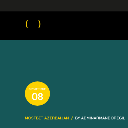
NOVIEMBRE
08
MOSTBET AZERBAIJAN
BY
ADMINARMANDOREGIL