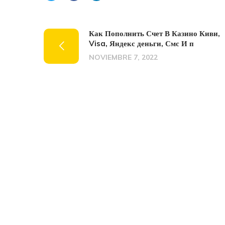
Как Пополнить Счет В Казино Киви,
Visa, Яндекс деньги, Смс И п
NOVIEMBRE 7, 2022