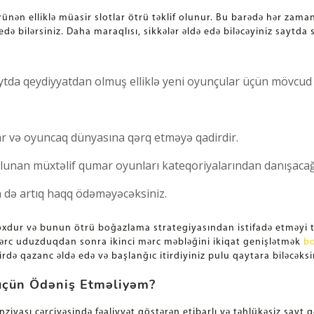
nən elliklə müasir slotlar ötrü təklif olunur. Bu barədə hər zama
 bilərsiniz. Daha maraqlısı, sikkələr əldə edə biləcəyiniz saytda 
aytda qeydiyyatdan olmuş elliklə yeni oyunçular üçün mövcud 
mar və oyuncaq dünyasına qərq etməyə qadirdir.
lunan müxtəlif qumar oyunları kateqoriyalarından danışacağ
 də artıq haqq ödəməyəcəksiniz.
xdur və bunun ötrü boğazlama strategiyasından istifadə etməyi 
mərc uduzduqdan sonra ikinci mərc məbləğini ikiqat genişlətmək
b
irdə qazanc əldə edə və başlanğıc itirdiyiniz pulu qaytara biləcəksi
üçün Ödəniş Etməliyəm?
yası çərçivəsində fəaliyyət göstərən etibarlı və təhlükəsiz sayt 