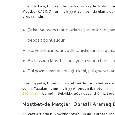
Bununla belə, bu çeşid bonuslar provayderlərdən görü
Mostbet CASINO-nun mahiyyət səhifəsində elan əldə edə
proqramıdır.
Şirkət və oyunçuların özləri üçün prioritet, s
depozit bonusudur.
Bu, yeni kazinodur və ilk tanışlıqdan sizi qu
Bu hissədə Mostbet onlayn kazinoda təmsil o
Pul qoyma zamanı olduğu kimi, pul çıxararkən
Ümumiyyətlə, bonusu mərc etməkdə zor vahid şey yo
edirik. Yaxalanmanın mahiyyəti ondan ibarətdir ki, 
250 frispin
lazımdır. Beləliklə, uğur qazandığınız təqd
Mostbet-də Matçları Obrazli Aramaq 
Bu vaxt ərzində bukmeyker özünü rəsmi Kürasao lisenzi