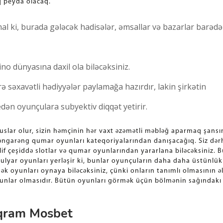
q peyda olacaq.
 ki, burada gələcək hadisələr, əmsallar və bazarlar barədə
no dünyasına daxil ola biləcəksiniz.
əxavətli hədiyyələr paylamağa hazırdır, lakin şirkətin
edən oyunçulara subyektiv diqqət yetirir.
uslar olur, sizin həmçinin hər vaxt əzəmətli məbləğ aparmaq şansı
əngarəng qumar oyunları kateqoriyalarından danışacağıq. Siz dər
əlif çeşiddə slotlar və qumar oyunlarından yararlana biləcəksiniz. 
lyar oyunları yerləşir ki, bunlar oyunçuların daha daha üstünlük
k oyunları oynaya biləcəksiniz, çünki onların tanımlı olmasının əl
yunlar olmasıdır. Bütün oyunları görmək üçün bölmənin sağındakı
oqram Mosbet