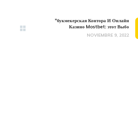
"букмекерская Контора И Онлайн
Казино Mostbet: этот Выбо
NOVIEMBRE 9, 2022