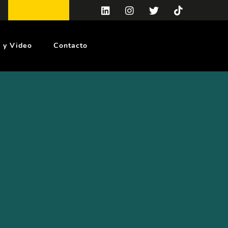
a y Video
Contacto