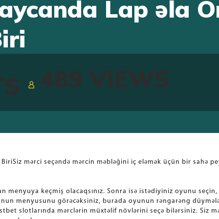
baycanda Lap əla O
iri
489
VIEWS
TS
Biri
Siz mərci seçəndə mərcin məbləğini iç eləmək üçün bir sahə p
n menyuya keçmiş olacaqsınız. Sonra isə istədiyiniz oyunu seçin,
oyunun menyusunu görəcəksiniz, burada oyunun rəngarəng düymələ
stbet slotlarında mərclərin müxtəlif növlərini seçə bilərsiniz. Siz m