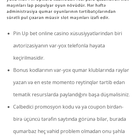
maşınları lap populyar oyun növüdür. Hər həftə
administrasiya qumar oyunlarının tərtibatçılarından
sürətli pul çıxaran müasir slot maşınları izafi edir.
Pin Up bet online casino xüsusiyyətlərindən biri
avtorizasiyanın var-yox telefonla həyata
keçirilməsidir.
Bonus kodlarının var-yox qumar klublarında rəylər
yazan və en este momento reytinqlər tərtib edən
tematik resurslarda paylandığını başa düşməlisiniz.
Cəlbedici promosyon kodu və ya coupon birdən-
birə üçüncü tərəfin saytında görünə bilər, burada
qumarbaz heç vahid problem olmadan onu şəhla