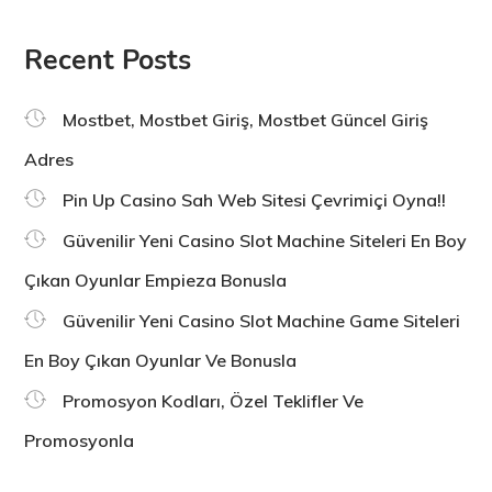
Recent Posts
Mostbet, Mostbet Giriş, Mostbet Güncel Giriş
Adres
Pin Up Casino Sah Web Sitesi Çevrimiçi Oyna!!
Güvenilir Yeni Casino Slot Machine Siteleri En Boy
Çıkan Oyunlar Empieza Bonusla
Güvenilir Yeni Casino Slot Machine Game Siteleri
En Boy Çıkan Oyunlar Ve Bonusla
Promosyon Kodları, Özel Teklifler Ve
Promosyonla