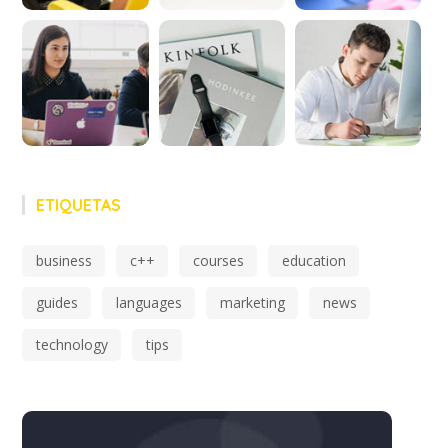
ETIQUETAS
business
c++
courses
education
guides
languages
marketing
news
technology
tips