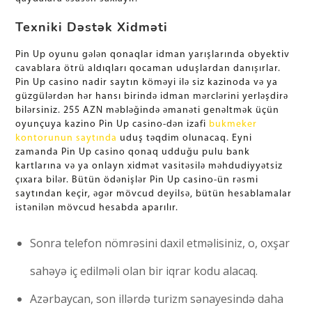
Texniki Dəstək Xidməti
Pin Up oyunu gələn qonaqlar idman yarışlarında obyektiv
cavablara ötrü aldıqları qocaman uduşlardan danışırlar.
Pin Up casino nadir saytın köməyi ilə siz kazinoda və ya
güzgülərdən hər hansı birində idman mərclərini yerləşdirə
bilərsiniz. 255 AZN məbləğində əmanəti genəltmək üçün
oyunçuya kazino Pin Up casino-dən izafi
bukmeker
kontorunun saytında
uduş təqdim olunacaq. Eyni
zamanda Pin Up casino qonaq udduğu pulu bank
kartlarına və ya onlayn xidmət vasitəsilə məhdudiyyətsiz
çıxara bilər. Bütün ödənişlər Pin Up casino-ün rəsmi
saytından keçir, əgər mövcud deyilsə, bütün hesablamalar
istənilən mövcud hesabda aparılır.
Sonra telefon nömrəsini daxil etməlisiniz, o, oxşar
sahəyə iç edilməli olan bir iqrar kodu alacaq.
Azərbaycan, son illərdə turizm sənayesində daha