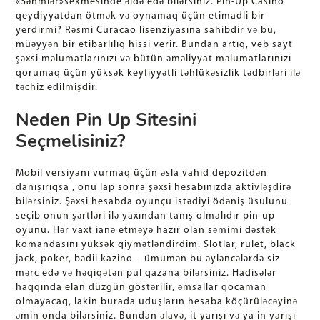
«Səhmlər»sekmesinde əldə edə bilərsiniz. Pin-Up Casino
qeydiyyatdan ötmək və oynamaq üçün etimadli bir
yerdirmi? Rəsmi Curacao lisenziyasına sahibdir və bu,
müəyyən bir etibarlılıq hissi verir. Bundan artıq, veb sayt
şəxsi məlumatlarınızı və bütün əməliyyat məlumatlarınızı
qorumaq üçün yüksək keyfiyyətli təhlükəsizlik tədbirləri ilə
təchiz edilmişdir.
Neden Pin Up Sitesini
Seçmelisiniz?
Mobil versiyanı vurmaq üçün əsla vahid depozitdən
danışırıqsa , onu lap sonra şəxsi hesabınızda aktivləşdirə
bilərsiniz. Şəxsi hesabda oyunçu istədiyi ödəniş üsulunu
seçib onun şərtləri ilə yaxından tanış olmalıdır pin-up
oyunu. Hər vaxt ianə etməyə hazır olan səmimi dəstək
komandasını yüksək qiymətləndirdim. Slotlar, rulet, black
jack, poker, bədii kazino – ümumən bu əyləncələrdə siz
mərc edə və həqiqətən pul qazana bilərsiniz. Hadisələr
haqqında elan düzgün göstərilir, əmsallar qocaman
olmayacaq, lakin burada uduşların hesaba köçürüləcəyinə
əmin onda bilərsiniz. Bundan əlavə, it yarışı və ya in yarışı