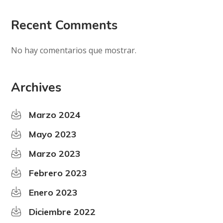
Recent Comments
No hay comentarios que mostrar.
Archives
Marzo 2024
Mayo 2023
Marzo 2023
Febrero 2023
Enero 2023
Diciembre 2022