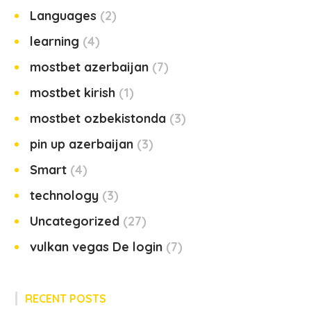
Languages
2
learning
4
mostbet azerbaijan
7
mostbet kirish
1
mostbet ozbekistonda
3
pin up azerbaijan
3
Smart
4
technology
3
Uncategorized
27
vulkan vegas De login
7
RECENT POSTS