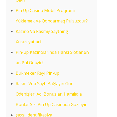
Pin Up Casino Mobil Proqramı
Yükləmək Və Qondarmaq Pulsuzdur?
Kazino Va Rasmiy Saytning
Xususiyatlari!
Pin-up Kazinolarında Hansı Slotlar ən
ən Pul Ödəyir?
Bukmeker Rəyi Pin-up
Rəsmi Veb Saytı Bağlayın️ Gur
Ödənişlər, Adi Bonuslar, Hamılıqla
Bunlar Sizi Pin Up Casinoda Gözləyir
şəxsi Identifikasiya