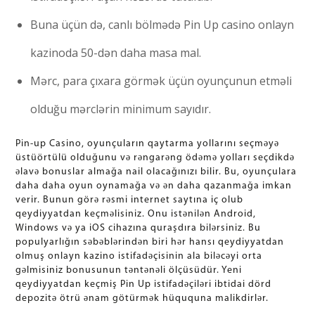
Buna üçün də, canlı bölmədə Pin Up casino onlayn
kazinoda 50-dən daha masa mal.
Mərc, para çıxara görmək üçün oyunçunun etməli
olduğu mərclərin minimum sayıdır.
Pin-up Casino, oyunçuların qaytarma yollarını seçməyə
üstüörtülü olduğunu və rəngarəng ödəmə yolları seçdikdə
əlavə bonuslar almağa nail olacağınızı bilir. Bu, oyunçulara
daha daha oyun oynamağa və ən daha qazanmağa imkan
verir. Bunun görə rəsmi internet saytına iç olub
qeydiyyatdan keçməlisiniz. Onu istənilən Android,
Windows və ya iOS cihazına quraşdıra bilərsiniz. Bu
populyarlığın səbəblərindən biri hər hansı qeydiyyatdan
olmuş onlayn kazino istifadəçisinin ala biləcəyi orta
gəlmisiniz bonusunun təntənəli ölçüsüdür. Yeni
qeydiyyatdan keçmiş Pin Up istifadəçiləri ibtidai dörd
depozitə ötrü ənam götürmək hüququna malikdirlər.