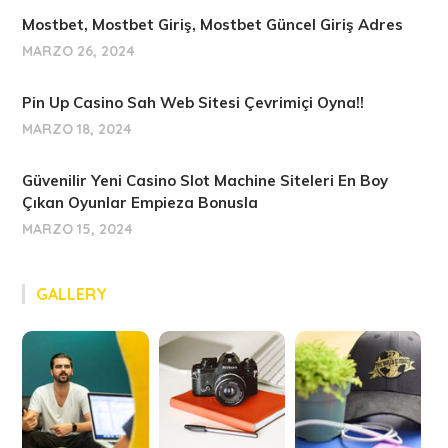
Mostbet, Mostbet Giriş, Mostbet Güncel Giriş Adres
MARZO 26, 2024
Pin Up Casino Sah Web Sitesi Çevrimiçi Oyna!!
MARZO 18, 2024
Güvenilir Yeni Casino Slot Machine Siteleri En Boy
Çıkan Oyunlar Empieza Bonusla
MARZO 15, 2024
GALLERY