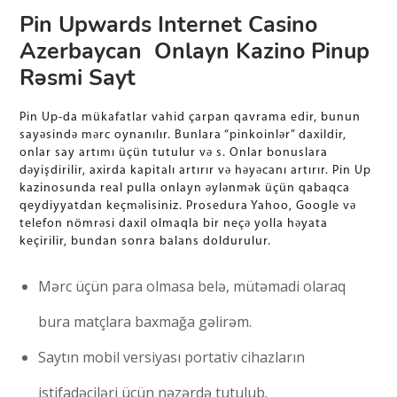
Pin Upwards Internet Casino
Azerbaycan ️ Onlayn Kazino Pinup
Rəsmi Sayt
Pin Up-da mükafatlar vahid çarpan qavrama edir, bunun
sayəsində mərc oynanılır. Bunlara “pinkoinlər” daxildir,
onlar say artımı üçün tutulur və s. Onlar bonuslara
dəyişdirilir, axirda kapitalı artırır və həyəcanı artırır. Pin Up
kazinosunda real pulla onlayn əylənmək üçün qabaqca
qeydiyyatdan keçməlisiniz. Prosedura Yahoo, Google və
telefon nömrəsi daxil olmaqla bir neçə yolla həyata
keçirilir, bundan sonra balans doldurulur.
Mərc üçün para olmasa belə, mütəmadi olaraq
bura matçlara baxmağa gəlirəm.
Saytın mobil versiyası portativ cihazların
istifadəçiləri üçün nəzərdə tutulub.