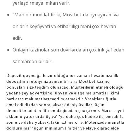
yerləşdirməyə imkan verir.
“Mən bir müddətdir ki, Mostbet-də oynayıram və
onların keyfiyyəti və etibarlılığı məni çox heyran
edir.
Onlayn kazinolar son dövrlərdə ən çox inkişaf edən
sahələrdən biridir.
Depozit qoymağa hazır olduğunuz zaman hesabınıza ilk
depozitinizi etdiyiniz zaman bir sıra Mostbet kazino
bonusları sizə təqdim olunacaq. Müştərilərin etməli olduğu
yeganə şey advertising, ünvan və əlaqə məlumatları kimi
bəzi əsas məlumatları təqdim etməkdir. Vəsaitlər uğurla
emal edildikdən sonra, əksər ödəniş üsulları üçün
depozitlər adətən fifteen dəqiqədən çox çəkmir. Mərc – eyni
akkumulyatorlarda üç və” “ya daha çox hadisə ilə, əmsalı 1,
some və daha yüksək, lakin x3 mərc ilə. Mötərizədə manatla
doldurulma” “üçün minimum limitlər və əlavə olaraq əldə