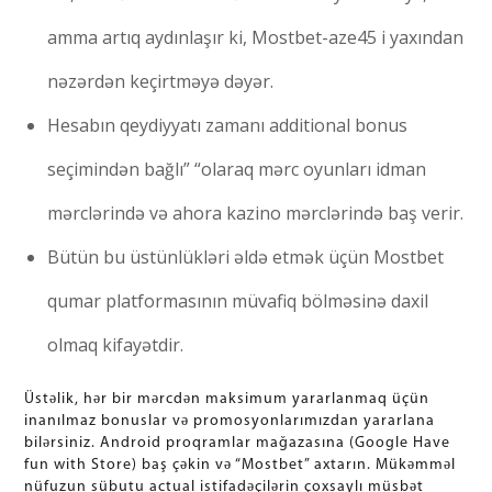
amma artıq aydınlaşır ki, Mostbet-aze45 i yaxından
nəzərdən keçirtməyə dəyər.
Hesabın qeydiyyatı zamanı additional bonus
seçimindən bağlı” “olaraq mərc oyunları idman
mərclərində və ahora kazino mərclərində baş verir.
Bütün bu üstünlükləri əldə etmək üçün Mostbet
qumar platformasının müvafiq bölməsinə daxil
olmaq kifayətdir.
Üstəlik, hər bir mərcdən maksimum yararlanmaq üçün
inanılmaz bonuslar və promosyonlarımızdan yararlana
bilərsiniz. Android proqramlar mağazasına (Google Have
fun with Store) baş çəkin və “Mostbet” axtarın. Mükəmməl
nüfuzun sübutu actual istifadəçilərin çoxsaylı müsbət