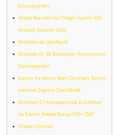
Xüsusiyyətləri
İdman Mərcləri Və Onlayn Kazino 500
Reward Qazanın Giriş
Mostbet-də Qeydiyyat
Mostbet Az-90 Bukmeker Kontorunun
Xüsusiyyətləri
Kazino Və Idman Mərc Oyunları, Rəsmi
Internet Saytına Daxil Malik
Mostbet-27 Azərbaycanda Bukmeker
Və Kazino Added Bonus 550+250f
Onlayn Oyunlar