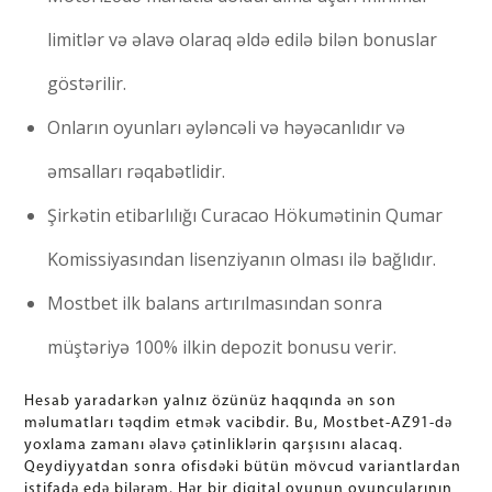
limitlər və əlavə olaraq əldə edilə bilən bonuslar
göstərilir.
Onların oyunları əyləncəli və həyəcanlıdır və
əmsalları rəqabətlidir.
Şirkətin etibarlılığı Curacao Hökumətinin Qumar
Komissiyasından lisenziyanın olması ilə bağlıdır.
Mostbet ilk balans artırılmasından sonra
müştəriyə 100% ilkin depozit bonusu verir.
Hesab yaradarkən yalnız özünüz haqqında ən son
məlumatları təqdim etmək vacibdir. Bu, Mostbet-AZ91-də
yoxlama zamanı əlavə çətinliklərin qarşısını alacaq.
Qeydiyyatdan sonra ofisdəki bütün mövcud variantlardan
istifadə edə bilərəm. Hər bir digital oyunun oyunçularının