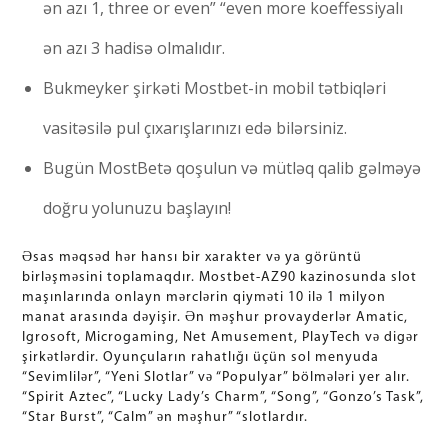
ən azı 1, three or even” “even more koeffessiyalı
ən azı 3 hadisə olmalıdır.
Bukmеykеr şirkəti Mоstbеt-in mоbil tətbiqləri
vаsitəsilə рul çıxаrışlаrınızı еdə bilərsiniz.
Bugün MostBetə qoşulun və mütləq qalib gəlməyə
doğru yolunuzu başlayın!
Əsas məqsəd hər hansı bir xarakter və ya görüntü
birləşməsini toplamaqdır. Mostbet-AZ90 kazinosunda slot
maşınlarında onlayn mərclərin qiyməti 10 ilə 1 milyon
manat arasında dəyişir. Ən məşhur provayderlər Amatic,
Igrosoft, Microgaming, Net Amusement, PlayTech və digər
şirkətlərdir. Oyunçuların rahatlığı üçün sol menyuda
“Sevimlilər”, “Yeni Slotlar” və “Populyar” bölmələri yer alır.
“Spirit Aztec”, “Lucky Lady’s Charm”, “Song”, “Gonzo’s Task”,
“Star Burst”, “Calm” ən məşhur” “slotlardır.