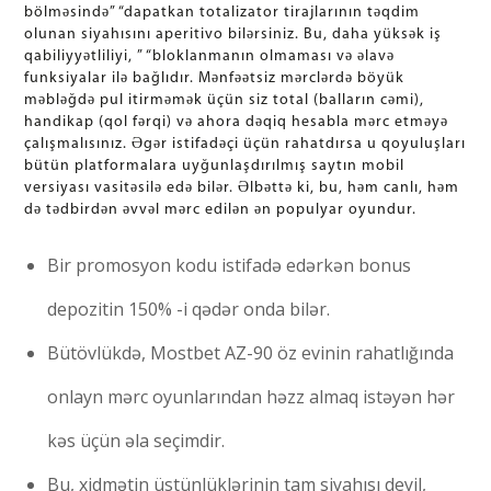
bölməsində” “dapatkan totalizator tirajlarının təqdim
olunan siyahısını aperitivo bilərsiniz. Bu, daha yüksək iş
qabiliyyətliliyi, ” “bloklanmanın olmaması və əlavə
funksiyalar ilə bağlıdır. Mənfəətsiz mərclərdə böyük
məbləğdə pul itirməmək üçün siz total (balların cəmi),
handikap (qol fərqi) və ahora dəqiq hesabla mərc etməyə
çalışmalısınız. Əgər istifadəçi üçün rahatdırsa u qoyuluşları
bütün platformalara uyğunlaşdırılmış saytın mobil
versiyası vasitəsilə edə bilər. Əlbəttə ki, bu, həm canlı, həm
də tədbirdən əvvəl mərc edilən ən populyar oyundur.
Bir promosyon kodu istifadə edərkən bonus
depozitin 150% -i qədər onda bilər.
Bütövlükdə, Mostbet AZ-90 öz evinin rahatlığında
onlayn mərc oyunlarından həzz almaq istəyən hər
kəs üçün əla seçimdir.
Bu, xidmətin üstünlüklərinin tam siyahısı deyil,