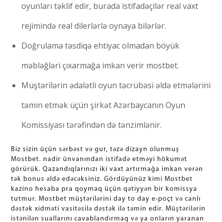
oyunları təklif edir, burada istifadəçilər real vaxt
rejimində real dilerlərlə oynaya bilərlər.
Doğrulama təsdiqə ehtiyac olmadan böyük
məbləğləri çıxarmağa imkan verir mostbet.
Müştərilərin ədalətli oyun təcrübəsi əldə etmələrini
təmin etmək üçün şirkət Azərbaycanın Oyun
Komissiyası tərəfindən də tənzimlənir.
Biz sizin üçün sərbəst və gur, təzə dizayn olunmuş
Mostbet. nadir ünvanından istifadə etməyi hökumət
görürük. Qazandıqlarınızı iki vaxt artırmağa imkan verən
tək bonus əldə edəcəksiniz. Gördüyünüz kimi Mostbet
kazino hesaba pra qoymaq üçün qətiyyən bir komissya
tutmur. Mostbet müştərilərini day to day e-poçt və canlı
dəstək xidməti vasitəsilə dəstək ilə təmin edir. Müştərilərin
istənilən suallarını cavablandırmaq və ya onların yaranan