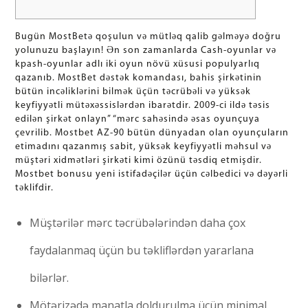
Bugün MostBetə qoşulun və mütləq qalib gəlməyə doğru
yolunuzu başlayın! Ən son zamanlarda Cash-oyunlar və
kраsh-oyunlar adlı iki oyun növü xüsusi populyarlıq
qazanıb. MostBet dəstək komandası, bahis şirkətinin
bütün incəliklərini bilmək üçün təcrübəli və yüksək
keyfiyyətli mütəxəssislərdən ibarətdir. 2009-ci ildə təsis
edilən şirkət onlayn” “mərc sahəsində əsas oyunçuya
çevrilib. Mostbet AZ-90 bütün dünyadan olan oyunçuların
etimadını qazanmış sabit, yüksək keyfiyyətli məhsul və
müştəri xidmətləri şirkəti kimi özünü təsdiq etmişdir.
Mostbet bonusu yeni istifadəçilər üçün cəlbedici və dəyərli
təklifdir.
Müştərilər mərc təcrübələrindən daha çox
faydalanmaq üçün bu təkliflərdən yararlana
bilərlər.
Mötərizədə manatla doldurulma üçün minimal