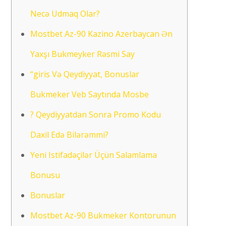
Necə Udmaq Olar?
Mostbet Az-90 Kazino Azerbaycan Ən
Yaxşı Bukmeyker Rəsmi Say
“giris Və Qeydiyyat, Bonuslar
Bukmeker Veb Saytında Mosbe
? Qeydiyyatdan Sonra Promo Kodu
Daxil Edə Bilərəmmi?
Yeni Istifadəçilər Üçün Salamlama
Bonusu
Bonuslar
Mostbet Az-90 Bukmeker Kontorunun