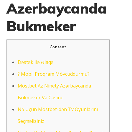
Azerbaycanda
Bukmeker
Content
Dəstək Ilə Əlaqə
? Mobil Proqram Mövcuddurmu?
Mostbet Az Ninety Azərbaycanda
Bukmeker Və Casino
Nə Üçün Mostbet-dən Tv Oyunlarını
Seçməlisiniz