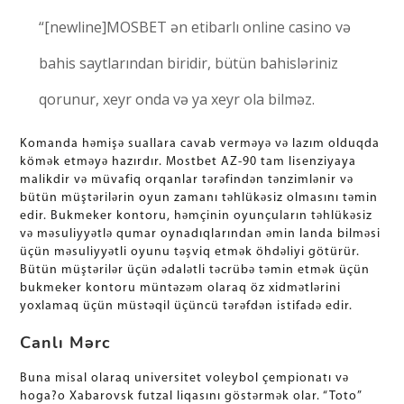
“[newline]MOSBET ən etibarlı online casino və
bahis saytlarından biridir, bütün bahisləriniz
qorunur, xeyr onda və ya xeyr ola bilməz.
Komanda həmişə suallara cavab verməyə və lazım olduqda
kömək etməyə hazırdır. Mostbet AZ-90 tam lisenziyaya
malikdir və müvafiq orqanlar tərəfindən tənzimlənir və
bütün müştərilərin oyun zamanı təhlükəsiz olmasını təmin
edir. Bukmeker kontoru, həmçinin oyunçuların təhlükəsiz
və məsuliyyətlə qumar oynadıqlarından əmin landa bilməsi
üçün məsuliyyətli oyunu təşviq etmək öhdəliyi götürür.
Bütün müştərilər üçün ədalətli təcrübə təmin etmək üçün
bukmeker kontoru müntəzəm olaraq öz xidmətlərini
yoxlamaq üçün müstəqil üçüncü tərəfdən istifadə edir.
Canlı Mərc
Buna misal olaraq universitet voleybol çempionatı və
hoga?o Xabarovsk futzal liqasını göstərmək olar. “Toto”