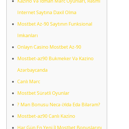
Kazino Və Idman Mərc Oyunları, Rəsmi
Internet Saytına Daxil Olma
Mostbet Az-90 Saytının Funksional
Imkanları
Onlayn Casino Mostbet Az-90
Mostbet-az90 Bukmeker Və Kazino
Azərbaycanda
Canlı Mərc
Mostbet Sürətli Oyunlar
? Mən Bonusu Necə Əldə Edə Bilərəm?
Mostbet-az90 Canlı Kazi̇no
Hər Gün En Yeni İl Mostbet Bonuslarını