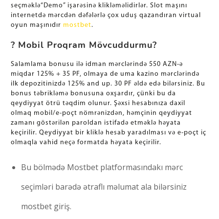
seçməklə“Demo” işarəsinə klikləməlidirlər. Slot maşını
internetdə mərcdən dəfələrlə çox uduş qazandıran virtual
oyun maşınıdır
mostbet
.
? Mobil Proqram Mövcuddurmu?
Salamlama bonusu ilə idman mərclərində 550 AZN-ə
miqdar 125% + 35 PF, olmaya de uma kazino mərclərində
ilk depozitinizdə 125% and up. 30 PF əldə edə bilərsiniz. Bu
bonus təbrikləmə bonusuna oxşardır, çünki bu da
qeydiyyat ötrü təqdim olunur. Şəxsi hesabınıza daxil
olmaq mobil/e-poçt nömrənizdən, həmçinin qeydiyyat
zamanı göstərilən paroldan istifadə etməklə həyata
keçirilir. Qeydiyyat bir kliklə hesab yaradılması və e-poçt iç
olmaqla vahid neçə formatda həyata keçirilir.
Bu bölmədə Mostbet platformasındakı mərc
seçimləri barədə ətraflı məlumat ala bilərsiniz
mostbet giriş.