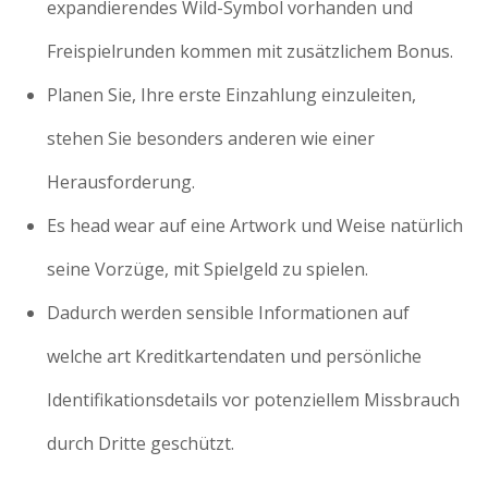
expandierendes Wild-Symbol vorhanden und
Freispielrunden kommen mit zusätzlichem Bonus.
Planen Sie, Ihre erste Einzahlung einzuleiten,
stehen Sie besonders anderen wie einer
Herausforderung.
Es head wear auf eine Artwork und Weise natürlich
seine Vorzüge, mit Spielgeld zu spielen.
Dadurch werden sensible Informationen auf
welche art Kreditkartendaten und persönliche
Identifikationsdetails vor potenziellem Missbrauch
durch Dritte geschützt.