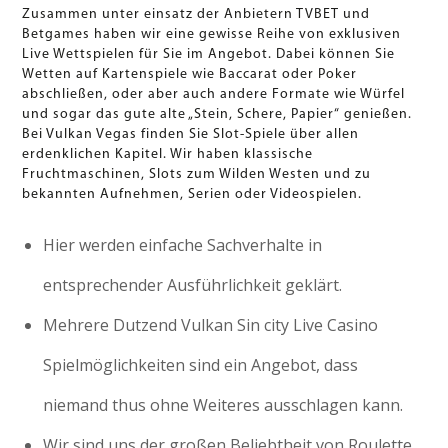
Zusammen unter einsatz der Anbietern TVBET und
Betgames haben wir eine gewisse Reihe von exklusiven
Live Wettspielen für Sie im Angebot. Dabei können Sie
Wetten auf Kartenspiele wie Baccarat oder Poker
abschließen, oder aber auch andere Formate wie Würfel
und sogar das gute alte „Stein, Schere, Papier“ genießen.
Bei Vulkan Vegas finden Sie Slot-Spiele über allen
erdenklichen Kapitel. Wir haben klassische
Fruchtmaschinen, Slots zum Wilden Westen und zu
bekannten Aufnehmen, Serien oder Videospielen.
Hier werden einfache Sachverhalte in
entsprechender Ausführlichkeit geklärt.
Mehrere Dutzend Vulkan Sin city Live Casino
Spielmöglichkeiten sind ein Angebot, dass
niemand thus ohne Weiteres ausschlagen kann.
Wir sind uns der großen Beliebtheit von Roulette