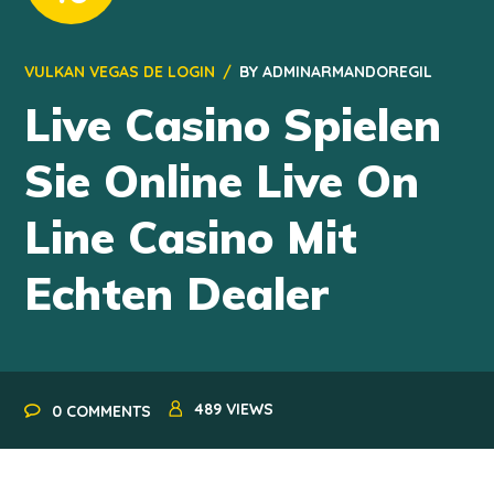
VULKAN VEGAS DE LOGIN
BY
ADMINARMANDOREGIL
Live Casino Spielen
Sie Online Live On
Line Casino Mit
Echten Dealer
489
VIEWS
0 COMMENTS