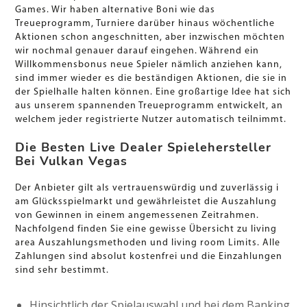
Games. Wir haben alternative Boni wie das
Treueprogramm, Turniere darüber hinaus wöchentliche
Aktionen schon angeschnitten, aber inzwischen möchten
wir nochmal genauer darauf eingehen. Während ein
Willkommensbonus neue Spieler nämlich anziehen kann,
sind immer wieder es die beständigen Aktionen, die sie in
der Spielhalle halten können. Eine großartige Idee hat sich
aus unserem spannenden Treueprogramm entwickelt, an
welchem jeder registrierte Nutzer automatisch teilnimmt.
Die Besten Live Dealer Spielehersteller
Bei Vulkan Vegas
Der Anbieter gilt als vertrauenswürdig und zuverlässig i
am Glücksspielmarkt und gewährleistet die Auszahlung
von Gewinnen in einem angemessenen Zeitrahmen​​.
Nachfolgend finden Sie eine gewisse Übersicht zu living
area Auszahlungsmethoden und living room Limits. Alle
Zahlungen sind absolut kostenfrei und die Einzahlungen
sind sehr bestimmt.
Hinsichtlich der Spielauswahl und bei dem Banking