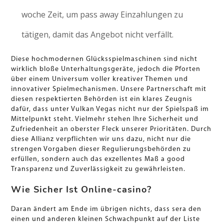
woche Zeit, um pass away Einzahlungen zu
tätigen, damit das Angebot nicht verfällt.
Diese hochmodernen Glücksspielmaschinen sind nicht
wirklich bloße Unterhaltungsgeräte, jedoch die Pforten
über einem Universum voller kreativer Themen und
innovativer Spielmechanismen. Unsere Partnerschaft mit
diesen respektierten Behörden ist ein klares Zeugnis
dafür, dass unter Vulkan Vegas nicht nur der Spielspaß im
Mittelpunkt steht. Vielmehr stehen Ihre Sicherheit und
Zufriedenheit an oberster Fleck unserer Prioritäten. Durch
diese Allianz verpflichten wir uns dazu, nicht nur die
strengen Vorgaben dieser Regulierungsbehörden zu
erfüllen, sondern auch das exzellentes Maß a good
Transparenz und Zuverlässigkeit zu gewährleisten.
Wie Sicher Ist Online-casino?
Daran ändert am Ende im übrigen nichts, dass sera den
einen und anderen kleinen Schwachpunkt auf der Liste