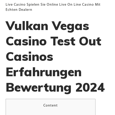
Live Casino Spielen Sie Online Live On Line Casino Mit
Echten Dealern
Vulkan Vegas
Casino Test Out
Casinos
Erfahrungen
Bewertung 2024
Content